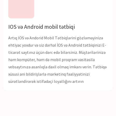
IOS və Android mobil tətbiqi
Artıq IOS və Andorid Mobil Tətbiqlərini gözləməyinizə
ehtiyac yoxdur və siz dərhal İOS və Android tətbiqinizi E-
ticarət saytınız üçün dərc edə bilərsiniz. Müştərilərinizə
həm kompüter, həm də mobil proqram vasitəsilə
vebsaytınıza asanlıqla daxil olmaq imkanı verin. Tətbiqə
xüsusi ani bildirişlərlə marketinq fəaliyyətinizi
sürətləndirərək istifadəçi loyallığını artırın