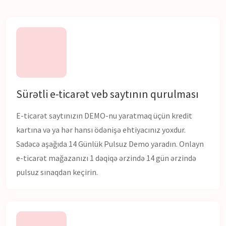
Sürətli e-ticarət veb saytının qurulması
E-ticarət saytınızın DEMO-nu yaratmaq üçün kredit
kartına və ya hər hansı ödənişə ehtiyacınız yoxdur.
Sadəcə aşağıda 14 Günlük Pulsuz Demo yaradın. Onlayn
e-ticarət mağazanızı 1 dəqiqə ərzində 14 gün ərzində
pulsuz sınaqdan keçirin.