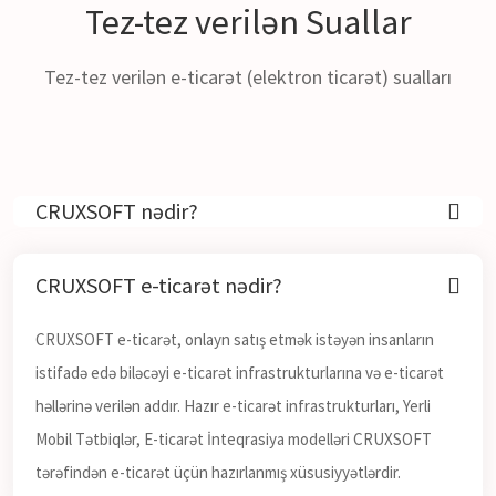
Tez-tez verilən
Suallar
Tez-tez verilən e-ticarət (elektron ticarət) sualları
CRUXSOFT nədir?
CRUXSOFT e-ticarət nədir?
CRUXSOFT e-ticarət, onlayn satış etmək istəyən insanların
istifadə edə biləcəyi e-ticarət infrastrukturlarına və e-ticarət
həllərinə verilən addır. Hazır e-ticarət infrastrukturları, Yerli
Mobil Tətbiqlər, E-ticarət İnteqrasiya modelləri CRUXSOFT
tərəfindən e-ticarət üçün hazırlanmış xüsusiyyətlərdir.