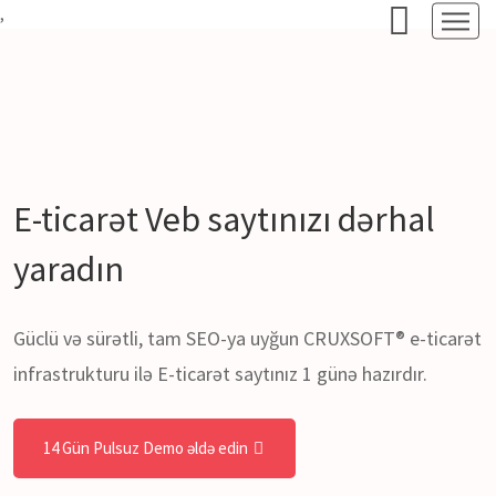
,
E-ticarət
Veb saytınızı dərhal
yaradın
Güclü və sürətli, tam SEO-ya uyğun CRUXSOFT® e-ticarət
infrastrukturu ilə E-ticarət saytınız 1 günə hazırdır.
14 Gün Pulsuz Demo əldə edin