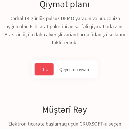
Qiymət
planı
Dərhal 14 günlük pulsuz DEMO yaradın və büdcənizə
uyğun olan E-ticarət paketini ən sərfəli qiymətlərlə alın.
Biz sizin üçün daha əlverişli variantlarda ödəniş üsullarını
təklif edirik.
İllik
Qeyri-müəyyən
Müştəri
Rəy
Elektron ticarətə başlamaq üçün CRUXSOFT-u seçən