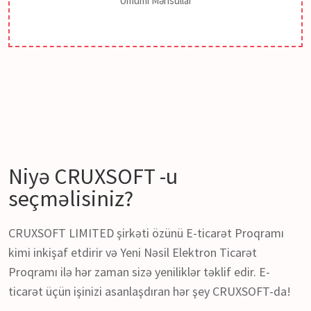
Ümumi Məhsullar
Niyə
CRUXSOFT
-u
seçməlisiniz?
CRUXSOFT LIMITED şirkəti özünü E-ticarət Proqramı
kimi inkişaf etdirir və Yeni Nəsil Elektron Ticarət
Proqramı ilə hər zaman sizə yeniliklər təklif edir. E-
ticarət üçün işinizi asanlaşdıran hər şey CRUXSOFT-da!