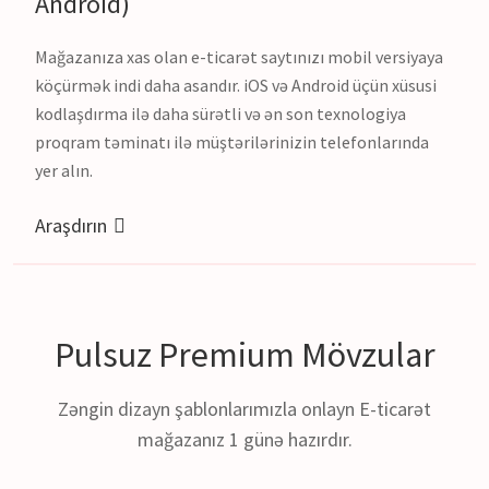
Android)
Mağazanıza xas olan e-ticarət saytınızı mobil versiyaya
köçürmək indi daha asandır. iOS və Android üçün xüsusi
kodlaşdırma ilə daha sürətli və ən son texnologiya
proqram təminatı ilə müştərilərinizin telefonlarında
yer alın.
Araşdırın
Pulsuz
Premium
Mövzular
Zəngin dizayn şablonlarımızla onlayn E-ticarət
mağazanız 1 günə hazırdır.