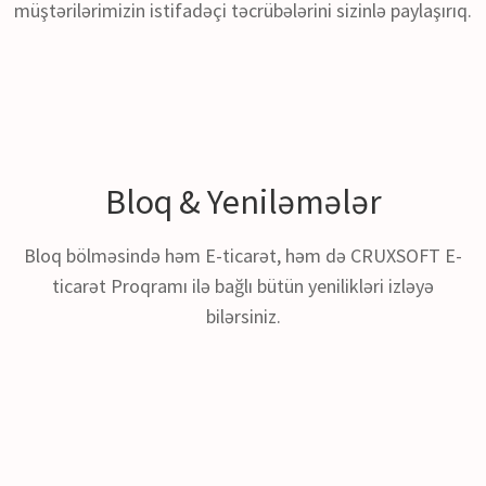
müştərilərimizin istifadəçi təcrübələrini sizinlə paylaşırıq.
Bloq & Yeniləmələr
Bloq bölməsində həm E-ticarət, həm də CRUXSOFT E-
ticarət Proqramı ilə bağlı bütün yenilikləri izləyə
bilərsiniz.